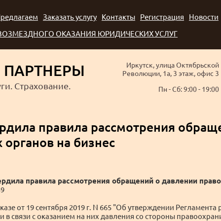
редлагаем
Заказать услугу
Контакты
Регистрация
Новости
 ВОЗМЕЗДНОГО ОКАЗАНИЯ ЮРИДИЧЕСКИХ УСЛУГ
Иркутск, улица Октябрьской
 ПАРТНЕРЫ
Революции, 1а, 3 этаж, офис 3
ги. Страхование.
Пн - Cб: 9:00 - 19:00
ердила правила рассмотрения обращ
 органов на бизнес
ердила правила рассмотрения обращений о давлении право
59
казе от 19 сентября 2019 г. N 665 "Об утверждении Регламент
 в связи с оказанием на них давления со стороны правоохра